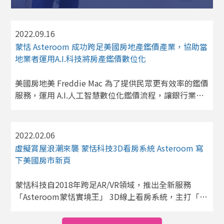
DocuINK，和遠距通可視隨寫板，旨在
協助偏遠地區的老師與學生，弭平城鄉
數位教育差距，為教育事業注入新的動
2022.09.16
力。在博幼竹東中心舉行的捐贈儀式，
蒙恬 Asteroom 成功跨足美國房地產鑑價產業，協助當
博幼基金會副執行長張桓根表示：「在
教育現場，遇過學生不知滑鼠怎麼接，
地業者運用A.I.科技將房產鑑價數位化
台灣城鄉的數位落差還是存在，我們也
仍在數位教學的路上努力著。」
美國房地美 Freddie Mac 為了提供民眾更有效率的鑑價
服務，運用 A.I.人工智慧數位化鑑價流程，讓銀行業者
能加快核貸。蒙恬 Asteroom 專精於 3D 立體實境導覽
和 A.I.人工智慧，成功成為房地美認證的服務供應者，
協助當地業者進行鑑價現代化和數位化。獲得富比士推
2022.02.06
薦，建議房仲選用 Asteroom 3D 立體實境導覽行銷房
虛擬賞屋浪潮來襲 蒙恬科技3D看房系統 Asteroom 寫
屋。現在更成功運用 A.I. 科技拓展至美國鑑價產業，正
下美國房市新頁
式成為房地美認證的遠距鑑價服務商。美國房地產業者
和核貸金融機構為了加速房屋貸款的審核，美國聯邦住
蒙恬科技自2018年跨足AR/VR領域，推出全新服務
房金融局 Federal Housing Finance Agency 在2022年
「Asteroom蒙恬實境王」 3D線上看房系統，主打「15
3月通過並允許【混合型鑑價 Hybrid Appraisal】，不
分鐘完成線上賞屋」特點。智慧型手機搭配Asteroom-
再侷限於傳統的現場鑑價方式，讓房地美 Freddie Mac
Pano…. 新冠疫情影響 線上賞屋需求激升 Asteroom廣