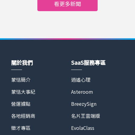
和房利美 Fannie Mae 和放貸業者可以選擇運用遠距科
看更多新聞
受好評 早在新冠肺炎疫情爆發前，美國前兩大房屋搜
技、鑑價師不須到場的方式進行房屋鑑價來加速鑑價和
尋網Zillow、Redfin便已允許刊登物件附帶3D實境導
核貸流程，同時讓鑑價行業數位化和現代化。Covid-19
覽畫面，提供3D Tour或 Virtual Tour的物件，還可額
加速美國鑑價產業的現代化。美國鑑價師長期人力不
外獲得較高曝光率。但在此階段，配備虛擬賞屋服務的
足，遇到鑑價需求劇增時，等待的核貸案件變多等候時
物件，仍以高價位的豪宅為大宗。 今年3月中，美國房
間從 3 周到一個月不等，加上放款業者只有不須鑑價和
仲市場迎來強勁的線上看房需求。各州接連實施居家
現場鑑價兩種選擇，前者可能增加風險，後者又拉長評
令、維持社交距離、禁止進入賣家房屋措施，促使業者
估時程。有鑑於此，房地美在今年7月通過【自動抵押
轉而尋找能快速導入、輕易上手的線上看房系統。
品評估+財產數據報告】(automated collateral
關於我們
SaaS服務專區
Asteroom以「15分鐘完成線上賞屋」的形象深植人
evaluation + property data report) 選項，讓放款業
心，更額外提供3D模型屋建置、全景圖修圖……等服
者可以運用 A.I. 科技遠距鑑價，首先開放給房屋轉貸、
務，讓賞屋過程更具吸引力、真實性，滿足用戶對高品
蒙恬簡介
逍遙心理
增貸的申請案件使用，以緩解現場鑑價的需求。蒙恬
質的要求，成為多數業者的首選。 新冠肺炎疫情的發
Asteroom 運用A.I.科技打造的3D 立體實境導覽，積極
蒙恬大事紀
Asteroom
展，加速房仲業者導入數位工具，以維持銷售事業。目
爭取並成為房地美認證的遠距鑑價服務供應商，為全美
前疫情尚未趨緩，80%的美國賣家，在賣房期間仍需居
數百間業者提供最即時的實際屋況給業者做出精準的鑑
營運據點
BreezySign
住在房子裡，因此在未來不短的期間，線上看屋需求仍
價報告，包含詳細尺寸的房屋平面圖，以及專人訪查的
會持續擴大，且將遍及各價位區間的房屋物件，逐漸成
各地經銷商
名片王雲端版
屋況報告、甚至可以透過3D 立體實境導覽再度訪查現
為房仲產業的標配。 線上看房蔚為趨勢 Asteroom為低
場。同時也活用龐大且遍佈全美的用戶協助房屋鑑價行
徵才專區
EvolaClass
門檻、高品質的最佳選擇 未來不論房屋價值高低，虛
業，營造互惠三贏的生態。Asteroom 已經和多家鑑價