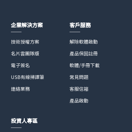
擬看房系統都將成為房屋買賣的標準配備。蒙恬迎合數
業者簽約合作。蒙恬 Asteroom 用戶能以經濟實惠的價
位趨勢，推出Asteroom全方位虛擬賞屋服務，大幅降
格購買 3D實境導覽超值拍攝組，為自己的待售屋購買
低美國房仲業者引進線上3D導覽系統的門檻。
一次超值影像組就能獲得 3D 立體模型屋、2D 平面圖
Asteroom提供高品質、安全便捷的賞屋體驗，確保人
企業解決方案
客戶服務
以及 180 天無限次分享，也能用於鑑價拍攝為自己帶來
人都可於15分鐘完成高品質的3D看房導覽，滿足買賣
額外收入。欲了解更多請洽 Asteroom 官方網站：
雙方需求。
https://www.asteroom.com/zh-tw/
技術授權方案
解除軟體啟動
名片雲團隊版
產品保固註冊
電子簽名
軟體/手冊下載
USB有線掃譯筆
常見問題
連絡業務
客服信箱
產品啟動
投資人專區