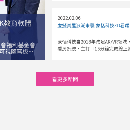
化。獲得富比士推薦，建議房仲選用 A
功運用 A.I. 科技拓展至美國鑑
2022.02.06
地產業者和核貸金融機構為了加速房屋
NK教育軟體
虛擬賞屋浪潮來襲 蒙恬科技3D看房系
Housing Finance Agency 在
Appraisal】，不再侷限於傳統的現
Fannie Mae 和放貸業者可
蒙恬科技自2018年跨足AR/VR領域
幼社會福利基金會
來加速鑑價和核貸流程，同時讓鑑價行
看房系統，主打「15分鐘完成線上賞屋」
通可視隨寫板，
業的現代化。美國鑑價師長期人力
冠疫情影響 線上賞屋需求激升 Ast
城鄉數位教育
等候時間從 3 周到一個月不等，
兩大房屋搜尋網Zillow、Redf
幼竹東中心舉
者可能增加風險，後者又拉長評估
Tour或 Virtual Tour的
桓根表示：
品評估+財產數據報告】(automated collat
接，台灣城鄉
服務的物件，仍以高價位的豪宅為大
看更多新聞
選項，讓放款業者可以運用 A.I.
教學的路上努
房需求。各州接連實施居家令、維
使用，以緩解現場鑑價的需求。蒙恬 As
而尋找能快速導入、輕易上手的線上看
覽，積極爭取並成為房地美認證的
的形象深植人心，更額外提供3D
時的實際屋況給業者做出精準的鑑
具吸引力、真實性，滿足用戶對高
查的屋況報告、甚至可以透過3D 
的發展，加速房仲業者導入數位工具
全美的用戶協助房屋鑑價行業，營造互
美國賣家，在賣房期間仍需居住在
簽約合作。蒙恬 Asteroom 用
會持續擴大，且將遍及各價位區間