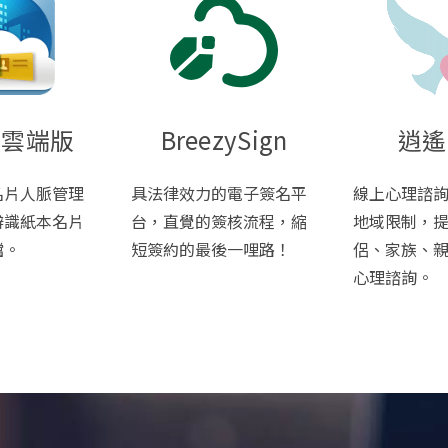
王雲端版
BreezySign
逍遙
名片人脈管理
具法律效力的電子簽名平
線上心理諮
辨識紙本名片
台，直覺的簽核流程，縮
地域限制，
檔。
短簽約的最後一哩路！
侶、家族、
心理諮詢。