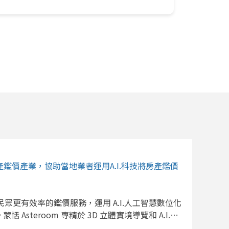
房地產鑑價產業，協助當地業者運用A.I.科技將房產鑑價
了提供民眾更有效率的鑑價服務，運用 A.I.人工智慧數位化
steroom 專精於 3D 立體實境導覽和 A.I.人
務供應者，協助當地業者進行鑑價現代化和數位