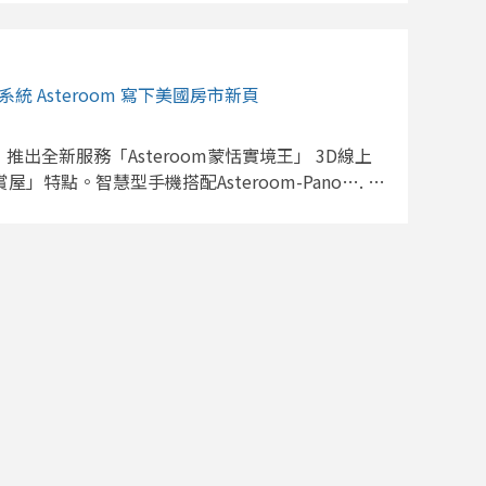
steroom 3D 立體實境導覽行銷房屋。現在更成
價產業，正式成為房地美認證的遠距鑑價服務商。美國房
貸款的審核，美國聯邦住房金融局 Federal
統 Asteroom 寫下美國房市新頁
2022年3月通過並允許【混合型鑑價 Hybrid
場鑑價方式，讓房地美 Freddie Mac 和房利美
以選擇運用遠距科技、鑑價師不須到場的方式進行房屋鑑價
，推出全新服務「Asteroom蒙恬實境王」 3D線上
業數位化和現代化。Covid-19 加速美國鑑價產
特點。智慧型手機搭配Asteroom-Pano…. 新
不足，遇到鑑價需求劇增時，等待的核貸案件變多
eroom廣受好評 早在新冠肺炎疫情爆發前，美國前
加上放款業者只有不須鑑價和現場鑑價兩種選擇，前
in便已允許刊登物件附帶3D實境導覽畫面，提供3D
時程。有鑑於此，房地美在今年7月通過【自動抵押
物件，還可額外獲得較高曝光率。但在此階段，配備虛擬賞屋
eral evaluation + property data report)
宗。 今年3月中，美國房仲市場迎來強勁的線上看
 科技遠距鑑價，首先開放給房屋轉貸、增貸的申請案件
持社交距離、禁止進入賣家房屋措施，促使業者轉
teroom 運用A.I.科技打造的3D 立體實境導
房系統。Asteroom以「15分鐘完成線上賞屋」
遠距鑑價服務供應商，為全美數百間業者提供最即
模型屋建置、全景圖修圖……等服務，讓賞屋過程更
價報告，包含詳細尺寸的房屋平面圖，以及專人訪
品質的要求，成為多數業者的首選。 新冠肺炎疫情
立體實境導覽再度訪查現場。同時也活用龐大且遍佈
，以維持銷售事業。目前疫情尚未趨緩，80%的
惠三贏的生態。Asteroom 已經和多家鑑價業者
房子裡，因此在未來不短的期間，線上看屋需求仍
戶能以經濟實惠的價格購買 3D實境導覽超值拍攝組，為
的房屋物件，逐漸成為房仲產業的標配。 線上看房