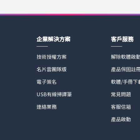
自己的待售屋購買一次超值影像組就能獲
蔚為趨勢 Asteroom為低門檻
限次分享，也能用於鑑價拍攝為自己帶
系統都將成為房屋買賣的標準配備。蒙
網站：https://www.asteroom.com
屋服務，大幅降低美國房仲業者引進線
安全便捷的賞屋體驗，確保人人都可
方需求。
企業解決方案
客戶服務
技術授權方案
解除軟體啟
名片雲團隊版
產品保固註
電子簽名
軟體/手冊下
USB有線掃譯筆
常見問題
連絡業務
客服信箱
產品啟動