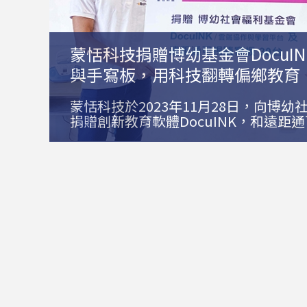
蒙恬科技捐贈博幼基金會DocuI
與手寫板，用科技翻轉偏鄉教育
蒙恬科技於2023年11月28日，向博
捐贈創新教育軟體DocuINK，和遠距
旨在協助偏遠地區的老師與學生，弭平
差距，為教育事業注入新的動力。在博
行的捐贈儀式，博幼基金會副執行長張
「在教育現場，遇過學生不知滑鼠怎麼
的數位落差還是存在，我們也仍在數位
力著。」