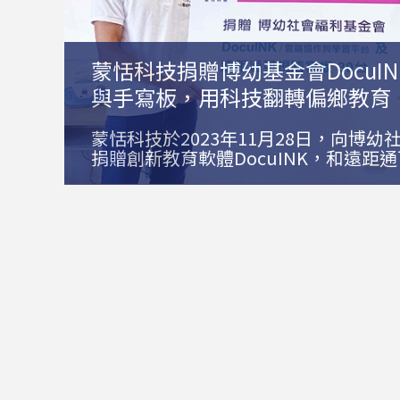
蒙恬科技捐贈博幼基金會DocuI
與手寫板，用科技翻轉偏鄉教育
蒙恬科技於2023年11月28日，向博
捐贈創新教育軟體DocuINK，和遠距
旨在協助偏遠地區的老師與學生，弭平
差距，為教育事業注入新的動力。在博
行的捐贈儀式，博幼基金會副執行長張
「在教育現場，遇過學生不知滑鼠怎麼
的數位落差還是存在，我們也仍在數位
力著。」