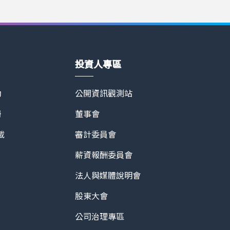
得 3D 立體模型屋、2D 平面圖以及 180 天無
、高品質的最佳選擇 未來不論房屋價值高低，虛擬看房
來額外收入。欲了解更多請洽 Asteroom 官方
恬迎合數位趨勢，推出Asteroom全方位虛擬賞
/zh-tw/
上3D導覽系統的門檻。Asteroom提供高品質、
於15分鐘完成高品質的3D看房導覽，滿足買賣雙
投資人專區
動
公開資訊觀測站
冊
董事會
載
審計委員會
薪資報酬委員會
法人與媒體說明會
股東大會
公司治理專區