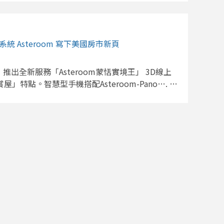
steroom 3D 立體實境導覽行銷房屋。現在更成
價產業，正式成為房地美認證的遠距鑑價服務商。美國房
貸款的審核，美國聯邦住房金融局 Federal
統 Asteroom 寫下美國房市新頁
2022年3月通過並允許【混合型鑑價 Hybrid
場鑑價方式，讓房地美 Freddie Mac 和房利美
以選擇運用遠距科技、鑑價師不須到場的方式進行房屋鑑價
，推出全新服務「Asteroom蒙恬實境王」 3D線上
業數位化和現代化。Covid-19 加速美國鑑價產
特點。智慧型手機搭配Asteroom-Pano…. 新
不足，遇到鑑價需求劇增時，等待的核貸案件變多
eroom廣受好評 早在新冠肺炎疫情爆發前，美國前
加上放款業者只有不須鑑價和現場鑑價兩種選擇，前
in便已允許刊登物件附帶3D實境導覽畫面，提供3D
時程。有鑑於此，房地美在今年7月通過【自動抵押
物件，還可額外獲得較高曝光率。但在此階段，配備虛擬賞屋
eral evaluation + property data report)
宗。 今年3月中，美國房仲市場迎來強勁的線上看
 科技遠距鑑價，首先開放給房屋轉貸、增貸的申請案件
持社交距離、禁止進入賣家房屋措施，促使業者轉
teroom 運用A.I.科技打造的3D 立體實境導
房系統。Asteroom以「15分鐘完成線上賞屋」
遠距鑑價服務供應商，為全美數百間業者提供最即
模型屋建置、全景圖修圖……等服務，讓賞屋過程更
價報告，包含詳細尺寸的房屋平面圖，以及專人訪
品質的要求，成為多數業者的首選。 新冠肺炎疫情
立體實境導覽再度訪查現場。同時也活用龐大且遍佈
，以維持銷售事業。目前疫情尚未趨緩，80%的
惠三贏的生態。Asteroom 已經和多家鑑價業者
房子裡，因此在未來不短的期間，線上看屋需求仍
戶能以經濟實惠的價格購買 3D實境導覽超值拍攝組，為
的房屋物件，逐漸成為房仲產業的標配。 線上看房