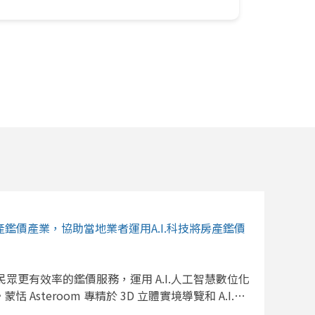
房地產鑑價產業，協助當地業者運用A.I.科技將房產鑑價
了提供民眾更有效率的鑑價服務，運用 A.I.人工智慧數位化
steroom 專精於 3D 立體實境導覽和 A.I.人
務供應者，協助當地業者進行鑑價現代化和數位