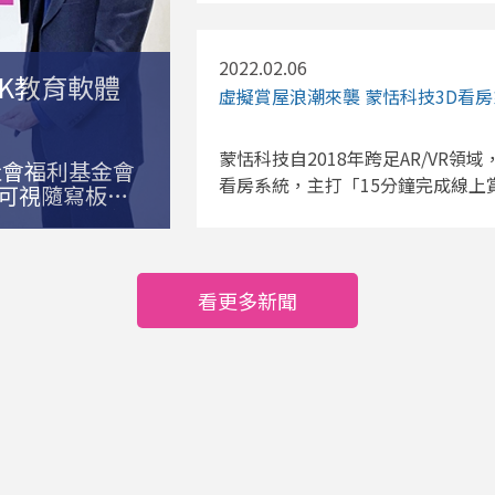
化。獲得富比士推薦，建議房仲選用 A
功運用 A.I. 科技拓展至美國鑑
2022.02.06
地產業者和核貸金融機構為了加速房屋
NK教育軟體
虛擬賞屋浪潮來襲 蒙恬科技3D看房系
Housing Finance Agency 在
Appraisal】，不再侷限於傳統的現
Fannie Mae 和放貸業者可
蒙恬科技自2018年跨足AR/VR領域
幼社會福利基金會
來加速鑑價和核貸流程，同時讓鑑價行
看房系統，主打「15分鐘完成線上賞屋」
通可視隨寫板，
業的現代化。美國鑑價師長期人力
冠疫情影響 線上賞屋需求激升 Ast
城鄉數位教育
等候時間從 3 周到一個月不等，
兩大房屋搜尋網Zillow、Redf
幼竹東中心舉
者可能增加風險，後者又拉長評估
Tour或 Virtual Tour的
桓根表示：
品評估+財產數據報告】(automated collat
接，台灣城鄉
服務的物件，仍以高價位的豪宅為大
看更多新聞
選項，讓放款業者可以運用 A.I.
教學的路上努
房需求。各州接連實施居家令、維
使用，以緩解現場鑑價的需求。蒙恬 As
而尋找能快速導入、輕易上手的線上看
覽，積極爭取並成為房地美認證的
的形象深植人心，更額外提供3D
時的實際屋況給業者做出精準的鑑
具吸引力、真實性，滿足用戶對高
查的屋況報告、甚至可以透過3D 
的發展，加速房仲業者導入數位工具
全美的用戶協助房屋鑑價行業，營造互
美國賣家，在賣房期間仍需居住在
簽約合作。蒙恬 Asteroom 用
會持續擴大，且將遍及各價位區間