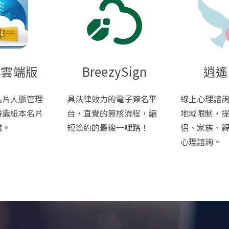
王雲端版
BreezySign
逍遙
名片人脈管理
具法律效力的電子簽名平
線上心理諮
辨識紙本名片
台，直覺的簽核流程，縮
地域限制，
檔。
短簽約的最後一哩路！
侶、家族、
心理諮詢。