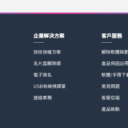
自己的待售屋購買一次超值影像組就能獲
蔚為趨勢 Asteroom為低門檻
限次分享，也能用於鑑價拍攝為自己帶
系統都將成為房屋買賣的標準配備。蒙
網站：https://www.asteroom.com
屋服務，大幅降低美國房仲業者引進線
安全便捷的賞屋體驗，確保人人都可
方需求。
企業解決方案
客戶服務
技術授權方案
解除軟體啟
名片雲團隊版
產品保固註
電子簽名
軟體/手冊下
USB有線掃譯筆
常見問題
連絡業務
客服信箱
產品啟動