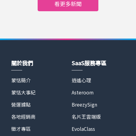
和房利美 Fannie Mae 和放貸業者可以選擇運用遠距科
看更多新聞
受好評 早在新冠肺炎疫情爆發前，美國前兩大房屋搜
技、鑑價師不須到場的方式進行房屋鑑價來加速鑑價和
尋網Zillow、Redfin便已允許刊登物件附帶3D實境導
核貸流程，同時讓鑑價行業數位化和現代化。Covid-19
覽畫面，提供3D Tour或 Virtual Tour的物件，還可額
加速美國鑑價產業的現代化。美國鑑價師長期人力不
外獲得較高曝光率。但在此階段，配備虛擬賞屋服務的
足，遇到鑑價需求劇增時，等待的核貸案件變多等候時
物件，仍以高價位的豪宅為大宗。 今年3月中，美國房
間從 3 周到一個月不等，加上放款業者只有不須鑑價和
仲市場迎來強勁的線上看房需求。各州接連實施居家
現場鑑價兩種選擇，前者可能增加風險，後者又拉長評
令、維持社交距離、禁止進入賣家房屋措施，促使業者
估時程。有鑑於此，房地美在今年7月通過【自動抵押
轉而尋找能快速導入、輕易上手的線上看房系統。
品評估+財產數據報告】(automated collateral
關於我們
SaaS服務專區
Asteroom以「15分鐘完成線上賞屋」的形象深植人
evaluation + property data report) 選項，讓放款業
心，更額外提供3D模型屋建置、全景圖修圖……等服
者可以運用 A.I. 科技遠距鑑價，首先開放給房屋轉貸、
務，讓賞屋過程更具吸引力、真實性，滿足用戶對高品
蒙恬簡介
逍遙心理
增貸的申請案件使用，以緩解現場鑑價的需求。蒙恬
質的要求，成為多數業者的首選。 新冠肺炎疫情的發
Asteroom 運用A.I.科技打造的3D 立體實境導覽，積極
蒙恬大事紀
Asteroom
展，加速房仲業者導入數位工具，以維持銷售事業。目
爭取並成為房地美認證的遠距鑑價服務供應商，為全美
前疫情尚未趨緩，80%的美國賣家，在賣房期間仍需居
數百間業者提供最即時的實際屋況給業者做出精準的鑑
營運據點
BreezySign
住在房子裡，因此在未來不短的期間，線上看屋需求仍
價報告，包含詳細尺寸的房屋平面圖，以及專人訪查的
會持續擴大，且將遍及各價位區間的房屋物件，逐漸成
各地經銷商
名片王雲端版
屋況報告、甚至可以透過3D 立體實境導覽再度訪查現
為房仲產業的標配。 線上看房蔚為趨勢 Asteroom為低
場。同時也活用龐大且遍佈全美的用戶協助房屋鑑價行
徵才專區
EvolaClass
門檻、高品質的最佳選擇 未來不論房屋價值高低，虛
業，營造互惠三贏的生態。Asteroom 已經和多家鑑價