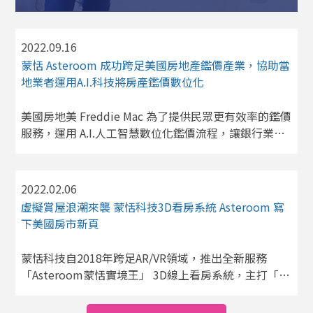
DocuINK，和遠距通可視隨寫板，旨在
協助偏遠地區的老師與學生，弭平城鄉
數位教育差距，為教育事業注入新的動
2022.09.16
力。在博幼竹東中心舉行的捐贈儀式，
蒙恬 Asteroom 成功跨足美國房地產鑑價產業，協助當
博幼基金會副執行長張桓根表示：「在
教育現場，遇過學生不知滑鼠怎麼接，
地業者運用A.I.科技將房產鑑價數位化
台灣城鄉的數位落差還是存在，我們也
仍在數位教學的路上努力著。」
美國房地美 Freddie Mac 為了提供民眾更有效率的鑑價
服務，運用 A.I.人工智慧數位化鑑價流程，讓銀行業者
能加快核貸。蒙恬 Asteroom 專精於 3D 立體實境導覽
和 A.I.人工智慧，成功成為房地美認證的服務供應者，
協助當地業者進行鑑價現代化和數位化。獲得富比士推
2022.02.06
薦，建議房仲選用 Asteroom 3D 立體實境導覽行銷房
虛擬賞屋浪潮來襲 蒙恬科技3D看房系統 Asteroom 寫
屋。現在更成功運用 A.I. 科技拓展至美國鑑價產業，正
下美國房市新頁
式成為房地美認證的遠距鑑價服務商。美國房地產業者
和核貸金融機構為了加速房屋貸款的審核，美國聯邦住
蒙恬科技自2018年跨足AR/VR領域，推出全新服務
房金融局 Federal Housing Finance Agency 在2022年
「Asteroom蒙恬實境王」 3D線上看房系統，主打「15
3月通過並允許【混合型鑑價 Hybrid Appraisal】，不
分鐘完成線上賞屋」特點。智慧型手機搭配Asteroom-
再侷限於傳統的現場鑑價方式，讓房地美 Freddie Mac
Pano…. 新冠疫情影響 線上賞屋需求激升 Asteroom廣