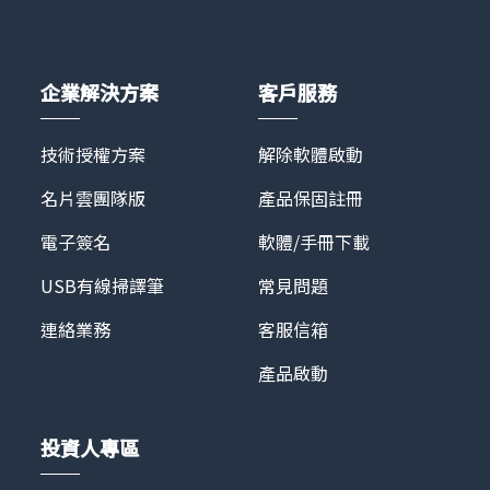
擬看房系統都將成為房屋買賣的標準配備。蒙恬迎合數
業者簽約合作。蒙恬 Asteroom 用戶能以經濟實惠的價
位趨勢，推出Asteroom全方位虛擬賞屋服務，大幅降
格購買 3D實境導覽超值拍攝組，為自己的待售屋購買
低美國房仲業者引進線上3D導覽系統的門檻。
一次超值影像組就能獲得 3D 立體模型屋、2D 平面圖
Asteroom提供高品質、安全便捷的賞屋體驗，確保人
企業解決方案
客戶服務
以及 180 天無限次分享，也能用於鑑價拍攝為自己帶來
人都可於15分鐘完成高品質的3D看房導覽，滿足買賣
額外收入。欲了解更多請洽 Asteroom 官方網站：
雙方需求。
https://www.asteroom.com/zh-tw/
技術授權方案
解除軟體啟動
名片雲團隊版
產品保固註冊
電子簽名
軟體/手冊下載
USB有線掃譯筆
常見問題
連絡業務
客服信箱
產品啟動
投資人專區