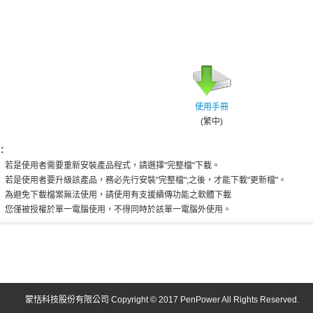
使用手冊
(繁中)
：
若是使用者需要重新安裝產品程式，請選擇"完整檔"下載。
若是使用者要升級該產品，務必先行安裝"完整檔";之後，才能下載"更新檔"。
為避免下載檔案無法使用，請使用有支援續傳功能之軟體下載
您僅被授權於單一電腦使用，不得同時於該單一電腦外使用。
蒙恬科技股份有限公司 Copyright © 2017 PenPower All Rights Reserved.