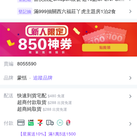
滿999抽關西六福莊丫虎主題房1泊2食
登記抽
賣編
8055590
品牌
蒙恬
·
追蹤品牌
配送
快速到貨宅配
$480 免運
超商付款取貨
$288 出貨免運
超商純取貨
$288 出貨免運
付款
【星展送10%】滿1萬5送1500