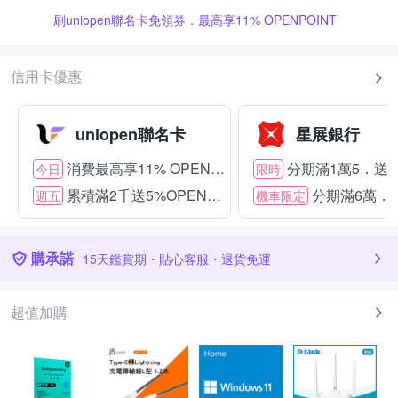
刷uniopen聯名卡免領券．最高享11% OPENPOINT
信用卡優惠
uniopen聯名卡
星展銀行
消費最高享11% OPENPOINT
分期滿1萬5．送15
今日
限時
累積滿2千送5%OPENPOINT
分期滿6萬．送
週五
機車限定
購承諾
15天鑑賞期・貼心客服・退貨免運
超值加購