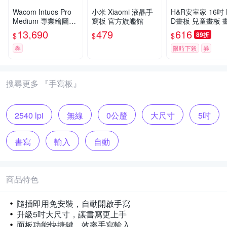
Wacom Intuos Pro
小米 Xiaomi 液晶手
H&R安室家 16吋 
Medium 專業繪圖板
寫板 官方旗艦館
D畫板 兒童畫板 畫圖
(2025) PTK670K0C
板 手寫板 電子繪
13,690
479
616
89折
$
$
$
電子畫板 畫畫板
券
限時下殺
券
搜尋更多 『手寫板』
2540 lpi
無線
0公釐
大尺寸
5吋
書寫
輸入
自動
商品特色
隨插即用免安裝，自動開啟手寫
升級5吋大尺寸，讓書寫更上手
面板功能快捷鍵，效率手寫輸入