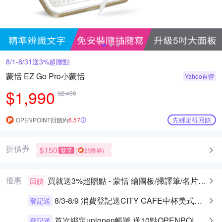
8/1-8/31送3%超贈點
蒙恬 EZ Go Pro小蒙恬
Yahoo自營
$1,990
$2,490
先綁定得回饋
OPENPOINT回饋約
6.57
折價券
$150
雙享
(
點換券)
優惠
買就送3%超贈點 - 蒙恬 繪圖板/掃譯筆/名片王/DocuPencil 觸控筆指定品
回饋
8/3-8/9 消費登記送CITY CAFE中杯美式乙杯
登記送
首次綁定uniopen帳號 送10點OPENPOINT+統一布丁一個
登記送