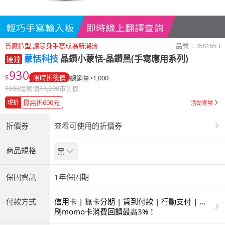
質感造型 讓隨身手寫成為新潮流
品號：
3581653
蒙恬科技
晶鑽小蒙恬-晶鑽黑(手寫應用系列)
930
$
限時折後價
總銷量>1,000
$
990
促銷價
$
1,290
市售價
最高折600元
現折
活動賣場
折價券
查看可使用的折價券
商品規格
黑
保固資訊
1年保固期
付款方式
信用卡 | 無卡分期 | 貨到付款 | 行動支付 | 超
商付款 | ATM | 銀聯卡 | 銀行帳戶付款
刷momo卡消費回饋最高3%！