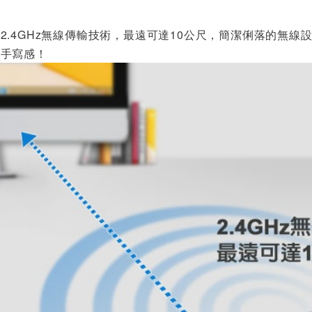
板
2.4GHz無線傳輸技術，最遠可達10公尺，簡潔俐落的無
的手寫感！