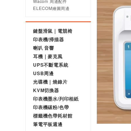
Wacom 周邊配件
ELECOM繪圖周邊
鍵盤滑鼠｜電競椅
印表機/掃描器
喇叭 音響
耳機｜麥克風
UPS不斷電系統
USB周邊
光碟機｜燒錄片
KVM切換器
印表機墨水/列印相紙
印表機碳粉/色帶
標籤機色帶耗材館
筆電平板週邊