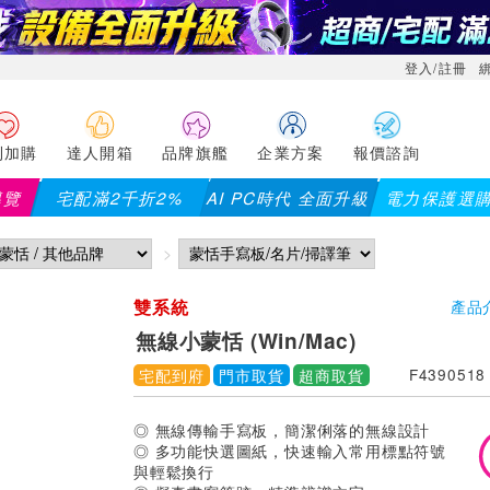
登入/註冊
利加購
達人開箱
品牌旗艦
企業方案
報價諮詢
導覽
宅配滿2千折2%
AI PC時代 全面升級
電力保護選
雙系統
產品
無線小蒙恬 (Win/Mac)
宅配到府
門市取貨
超商取貨
F4390518
◎ 無線傳輸手寫板，簡潔俐落的無線設計
◎ 多功能快選圖紙，快速輸入常用標點符號
與輕鬆換行