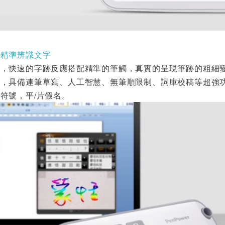
，精準辨識文字
寫，快速的字跡反應搭配精準的筆觸，真實的呈現筆跡的粗細
術，具備連筆草寫、人工智慧、無筆順限制、詞庫校稿等超強
符號，平/片假名。