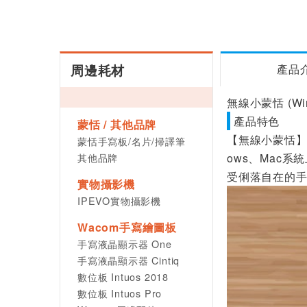
周邊耗材
產品
無線小蒙恬 (Win
產品特色
蒙恬 / 其他品牌
【無線小蒙恬】
蒙恬手寫板/名片/掃譯筆
其他品牌
ows、Mac
受俐落自在的
實物攝影機
IPEVO實物攝影機
Wacom手寫繪圖板
手寫液晶顯示器 One
手寫液晶顯示器 Cintiq
數位板 Intuos 2018
數位板 Intuos Pro