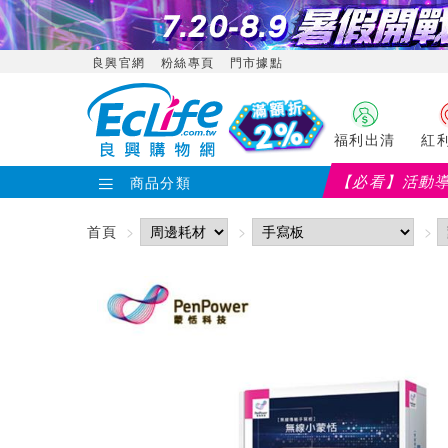
良興官網
粉絲專頁
門市據點
福利出清
紅
【必看】活動
商品分類
首頁