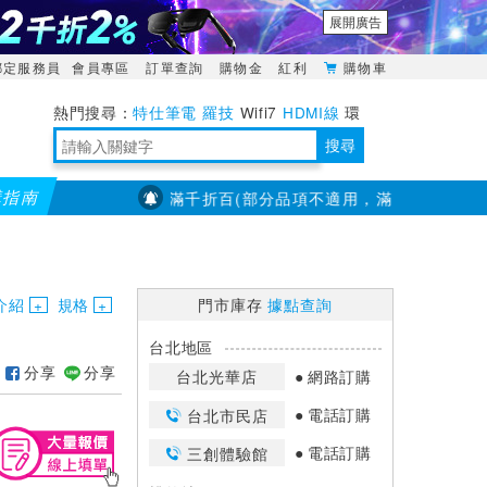
展開廣告
綁定服務員
會員專區
訂單查詢
購物金
紅利
購物車
特仕筆電
羅技
Wifi7
HDMI線
環
境量測
明緯POWER
搜尋
購指南
【PX大通】全館滿千折百(部分品項不適用，滿2千折200...)
儀
靈活多變的分離式設計
TypeC安全電源延長線
日除濕15L，19坪適用
華碩 ROG Falcata 電競鍵盤
WTR-1500C行動無線影音傳輸器
電源百寶袋-你要的這裡通通有
行動電源【BSMI認證專區】
owon電子測量與智能儀器專家
介紹
規格
門市庫存
據點查詢
台北地區
分享
分享
台北光華店
網路訂購
電話訂購
台北市民店
電話訂購
三創體驗館