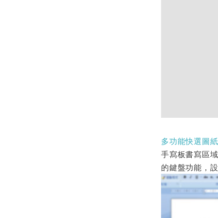
多功能快選圖
手寫板書寫區
的鍵盤功能，設