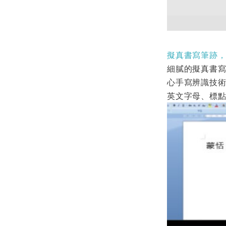
擬真書寫筆跡
細膩的擬真書
心手寫辨識技
英文字母、標點