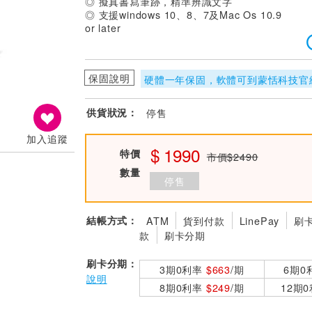
◎ 擬真書寫筆跡，精準辨識文字
◎ 支援windows 10、8、7及Mac Os 10.9
or later
保固說明
硬體一年保固，軟體可到蒙恬科技官
供貨狀況：
停售
加入追蹤
1990
特價
市價$2490
數量
停售
結帳方式：
ATM
貨到付款
LinePay
刷
款
刷卡分期
刷卡分期：
3期0利率
$663
/期
6期0
說明
8期0利率
$249
/期
12期