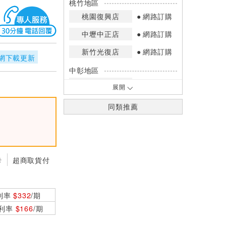
桃竹地區
桃園復興店
網路訂購
中壢中正店
網路訂購
新竹光復店
網路訂購
網下載更新
中彰地區
台中英才店
網路訂購
展開
嘉南地區
同類推薦
高雄中華店
網路訂購
高雄鳳山店
網路訂購
*庫存數量：網路訂購(0)、少量庫存
卡
超商取貨付
(1~2)、現貨充足(3以上)。
*門市庫存以店內實際數量為準，可使
用專人服務或撥打門市電話洽詢。
利率
$332
/期
0利率
$166
/期