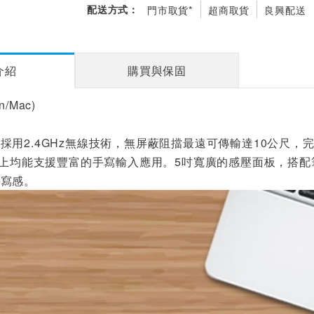
配送方式：
門市取貨*
超商取貨
良興配送
介紹
購買與保固
/Mac)
採用2.4GHz無線技術，無屏蔽阻擋最遠可傳輸達10公尺，
系統上均能支援豐富的手寫輸入應用。5吋寬廣的感壓面板，搭
手寫感。