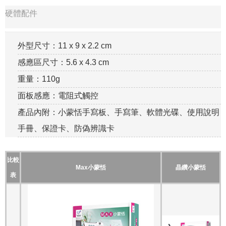
硬體配件
外型尺寸：11 x 9 x 2.2 cm
感應區尺寸：5.6 x 4.3 cm
重量：110g
面板感應：電阻式觸控
產品內附：小蒙恬手寫板、手寫筆、軟體光碟、使用說明
手冊、保證卡、防偽辨識卡
比較
Max小蒙恬
晶鑽小蒙恬
表