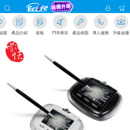
追蹤
產品介紹
規格
門市庫存
產品保固
專人服務
升級金賺