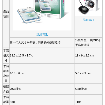
產品
項目
詳細資訊
詳細資訊
炫眼外型，最young
新一代大尺寸手寫板，清新的外型新選擇
手寫新選擇
手寫
板尺
13.6 x 12.5 x 1.7 cm
11 x 9 x 2.2 cm
寸
手寫
板書
10.8 x 6 cm
5.6 x 4.3 cm
寫範
圍
硬體
USB接頭
USB接頭
介面
手寫
板重
85g
110g