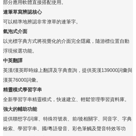
部分應用軟體直接搭配使用。
連筆草寫辨認核心
可以精準地辨認非常潦草的連筆字。
氣泡式介面
以光標字典方式將視覺化的介面完全隱藏，隨游標位置自動
浮現候選功能。
中英翻譯
英漢/漢英即時線上翻譯及字典查詢，提供英漢139000詞彙與
漢英76000詞彙。
精靈模式學習字串
全新學習字串精靈模式，快速建立、輕鬆管理學習資料庫。
強大的輔助功能
提供聯想字/詞庫、特殊符號表、前/後相關字、同音字、字典
檢索、學習字串、國/粵語發音、彩色筆觸及聲音特效等功