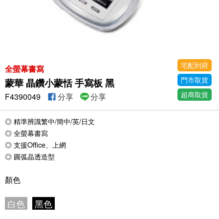
宅配到府
全螢幕書寫
門市取貨
蒙華 晶鑽小蒙恬 手寫板 黑
超商取貨
F4390049
分享
分享
◎ 精準辨識繁中/簡中/英/日文
◎ 全螢幕書寫
◎ 支援Office、上網
◎ 圓弧晶透造型
顏色
白色
黑色